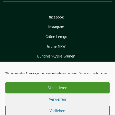
facebook
instagram
Grüne Lemgo
Grüne NRW
Bündnis 90/Die Grünen
Wir verwenden Cookies, um unsere Website und unseren Service zu optimieren.
Dr. Burkhard Pohl benutzt das
freie grüne Theme
sunflower
‐ ein
Angebot der
verdigado eG
.
Akzeptieren
Verwerfen
Vorlieben